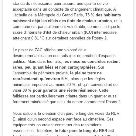
standards nécessaires pour assurer une qualité de vie
acceptable dans un contexte de changement climatique. À
l’échelle de la Métropole du Grand Paris,
73 % des habitants
subissent déjà les effets des îlots de chaleur urbains
, et la
commune est particulièrement vulnérable, comme l’indique le
score d’intensité d’îlot de chaleur urbain (ICU) intermédiaire
atteignant 6,81 °C sur certaines parcelles de Rosny 2.
Le projet de ZAC affiche une volonté de «
désimperméabilisation des sols » et de création d’espaces
publics. Mais dans les faits,
les mesures concrètes restent
rares, peu quantifiées et non cartographiées
. Sur
l’ensemble du périmètre projeté,
la pleine terre ne
représenterait qu’environ 5 %
, alors que les règles
minimales imposent au moins 20 %, et qu’il conviendrait de
viser
30 % pour garantir une réelle résilience
. Cette
faiblesse est particulièrement criante dans un quartier aussi
fortement minéralisé que celui du centre commercial Rosny 2.
Nous saluons la création d’un parc le long des voies du RER
E, ainsi qu’un second espace vert face au cimetière. Ces
équipements pourraient constituer des respirations
essentielles. Toutefois,
le futur parc le long du RER est