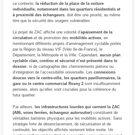
ce contexte,
la réduction de la place de la voiture
individuelle, notamment dans les quartiers résidentiels et
à proximité des échangeurs
, doit être une priorité, au même
titre que la sécurité des usagers vulnérables.
Le projet de ZAC affiche une volonté d’
apaisement de la
circulation
et de promotion des
mobilités actives
, en
mentionnant différents projets d’aménagement cyclable portés
par la Région du réseau VIF (Vélo Ile-de-France), le
Département, la Métropole et la Ville. Cependant,
aucun plan
cyclable clair, continu et sécurisé n’est présenté dans le
dossier
, ni de cartographie des cheminements piétons ou
d’intégration de l’accessibilité universelle. Les
connexions
douces vers le centre-ville, les quartiers pavillonnaires, la
gare ou le centre commercial Rosny 2
sont insuffisamment
pensées, alors qu’elles sont cruciales pour la cohérence du
futur quartier.
Par ailleurs,
les infrastructures lourdes qui cernent la ZAC
(A86, voies ferrées, échangeur autoroutier)
constituent de
véritables barrières physiques pour les mobilités actives. Sans
stratégie forte de désenclavement, de sécurisation et de
continuité, les objectifs affichés resteront lettre morte. Un