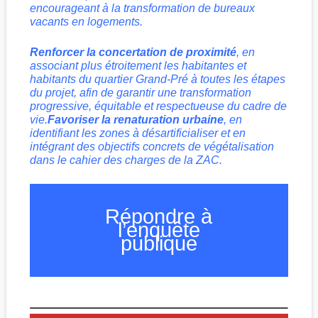
encourageant à la transformation de bureaux
vacants en logements.
Renforcer la concertation de proximité
, en
associant plus étroitement les habitantes et
habitants du quartier Grand-Pré à toutes les étapes
du projet, afin de garantir une transformation
progressive, équitable et respectueuse du cadre de
vie.
Favoriser la renaturation urbaine
, en
identifiant les zones à désartificialiser et en
intégrant des objectifs concrets de végétalisation
dans le cahier des charges de la ZAC.
Répondre à
l’enquête
publique