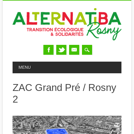
Skip
MAIN MENU
MENU
to
content
ZAC Grand Pré / Rosny
2