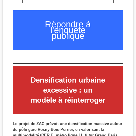
Répondre à
l’enquête
publique
Densification urbaine
excessive : un
modèle à réinterroger
Le projet de ZAC prévoit une densification massive autour
du pôle gare Rosny-Bois-Perrier, en valorisant la
multimodalité (RER E, métro ligne 11, futur Grand Paris