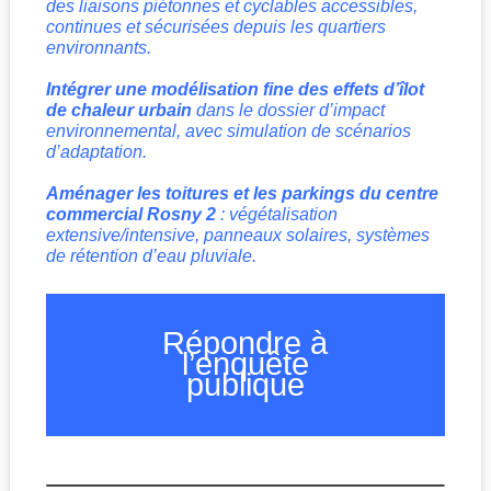
des liaisons piétonnes et cyclables accessibles,
continues et sécurisées depuis les quartiers
environnants.
Intégrer une modélisation fine des effets d’îlot
de chaleur urbain
dans le dossier d’impact
environnemental, avec simulation de scénarios
d’adaptation.
Aménager les toitures et les parkings du centre
commercial Rosny 2
: végétalisation
extensive/intensive, panneaux solaires, systèmes
de rétention d’eau pluviale.
Répondre à
l’enquête
publique