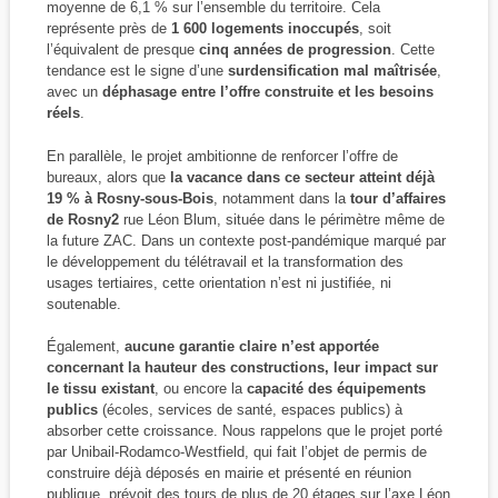
moyenne de 6,1 % sur l’ensemble du territoire. Cela
représente près de
1 600 logements inoccupés
, soit
l’équivalent de presque
cinq années de progression
. Cette
tendance est le signe d’une
surdensification mal maîtrisée
,
avec un
déphasage entre l’offre construite et les besoins
réels
.
En parallèle, le projet ambitionne de renforcer l’offre de
bureaux, alors que
la vacance dans ce secteur atteint déjà
19 % à Rosny-sous-Bois
, notamment dans la
tour d’affaires
de Rosny2
rue Léon Blum, située dans le périmètre même de
la future ZAC. Dans un contexte post-pandémique marqué par
le développement du télétravail et la transformation des
usages tertiaires, cette orientation n’est ni justifiée, ni
soutenable.
Également,
aucune garantie claire n’est apportée
concernant la hauteur des constructions, leur impact sur
le tissu existant
, ou encore la
capacité des équipements
publics
(écoles, services de santé, espaces publics) à
absorber cette croissance. Nous rappelons que le projet porté
par Unibail-Rodamco-Westfield, qui fait l’objet de permis de
construire déjà déposés en mairie et présenté en réunion
publique, prévoit des tours de plus de 20 étages sur l’axe Léon