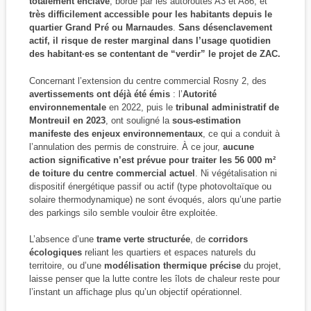
totalement enclavé
, bordé par les autoroutes A3 et A86, et
très difficilement accessible pour les habitants depuis le
quartier Grand Pré ou Marnaudes
.
Sans désenclavement
actif, il risque de rester marginal dans l’usage quotidien
des habitant·es se contentant de “verdir” le projet de ZAC.
Concernant l’extension du centre commercial Rosny 2, des
avertissements ont déjà été émis
: l’
Autorité
environnementale
en 2022, puis le
tribunal administratif de
Montreuil en 2023
, ont souligné la
sous-estimation
manifeste des enjeux environnementaux
, ce qui a conduit à
l’annulation des permis de construire. À ce jour,
aucune
action significative n’est prévue pour traiter les 56 000 m²
de toiture du centre commercial actuel
. Ni végétalisation ni
dispositif énergétique passif ou actif (type photovoltaïque ou
solaire thermodynamique) ne sont évoqués, alors qu’une partie
des parkings silo semble vouloir être exploitée.
L’absence d’une
trame verte structurée
, de
corridors
écologiques
reliant les quartiers et espaces naturels du
territoire, ou d’une
modélisation thermique précise
du projet,
laisse penser que la lutte contre les îlots de chaleur reste pour
l’instant un affichage plus qu’un objectif opérationnel.